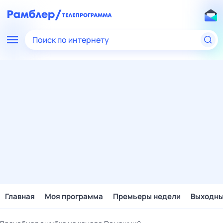
Поиск по интернету
Главная
Моя программа
Премьеры недели
Выходн