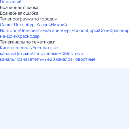
Dомашний
Врачебная ошибка
Врачебная ошибка
Телепрограмма по городам:
Санкт-Петербург
Казань
Нижний
Новгород
Челябинск
Екатеринбург
Новосибирск
Сочи
Красноя
на-Дону
Краснодар
Телеканалы по тематикам:
Кино и сериалы
Бесплатные
каналы
Детские
Спортивные
HD
Местные
каналы
Познавательные
20 каналов
Новостные