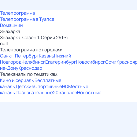
Телепрограмма
Телепрограмма в Туапсе
Dомашний
Знaхaрка
Знaхaрка. Сезон 1. Серия 251-я
null
Телепрограмма по городам:
Санкт-Петербург
Казань
Нижний
Новгород
Челябинск
Екатеринбург
Новосибирск
Сочи
Красноя
на-Дону
Краснодар
Телеканалы по тематикам:
Кино и сериалы
Бесплатные
каналы
Детские
Спортивные
HD
Местные
каналы
Познавательные
20 каналов
Новостные