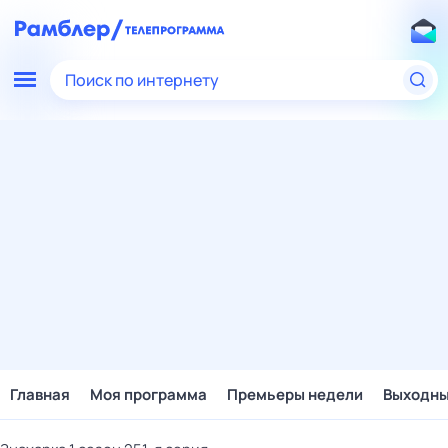
Поиск по интернету
Главная
Моя программа
Премьеры недели
Выходн