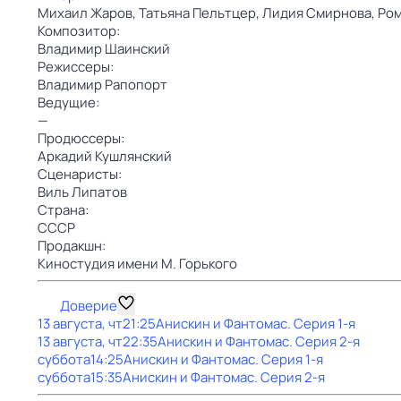
Михаил Жаров,
Татьяна Пельтцер,
Лидия Смирнова,
Ром
Композитор:
Владимир Шаинский
Режиссеры:
Владимир Рапопорт
Ведущие:
—
Продюссеры:
Аркадий Кушлянский
Сценаристы:
Виль Липатов
Страна:
СССР
Продакшн:
Киностудия имени М. Горького
Доверие
13 августа, чт
21:25
Анискин и Фантомас
. Серия 1-я
13 августа, чт
22:35
Анискин и Фантомас
. Серия 2-я
суббота
14:25
Анискин и Фантомас
. Серия 1-я
суббота
15:35
Анискин и Фантомас
. Серия 2-я