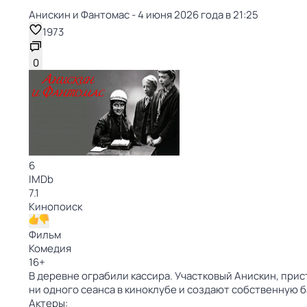
Анискин и Фантомас - 4 июня 2026 года в 21:25
1973
0
6
IMDb
7.1
Кинопоиск
Фильм
Комедия
16
+
В деревне ограбили кассира. Участковый Анискин, при
ни одного сеанса в киноклубе и создают собственную б
Актеры: