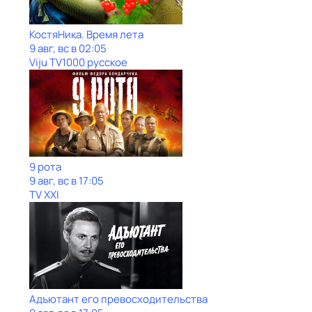
КостяНика. Время лета
9 авг, вс в 02:05
Viju TV1000 русское
9 рота
9 авг, вс в 17:05
TV XXI
Адъютант его превосходительства