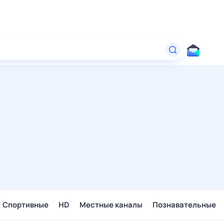
Спортивные
HD
Местные каналы
Познавательные