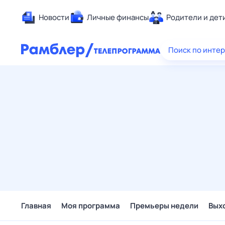
Новости
Личные финансы
Родители и дет
Здоровье
Поиск по инте
Развлечен
Дом и уют
Спорт
Карьера
Авто
Технологи
Жизненные
Сберегаем
Гороскопы
Главная
Моя программа
Премьеры недели
Вых