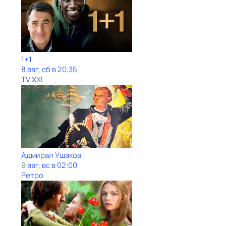
1+1
8 авг, сб в 20:35
TV XXI
Адмирал Ушаков
9 авг, вс в 02:00
Ретро