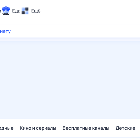
и
Еда
Ещё
Почта
рнету
ия и отдых
Поиск
Погода
ТВ-программа
и и тренды
 ситуации
 вместе
Помощь
одные
Кино и сериалы
Бесплатные каналы
Детские