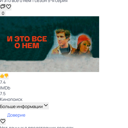
И это всё о нём 1 сезон 5-я серия
0
7.4
IMDb
7.5
Кинопоиск
Больше информации
Доверие
Нет данных о предстоящих сеансах