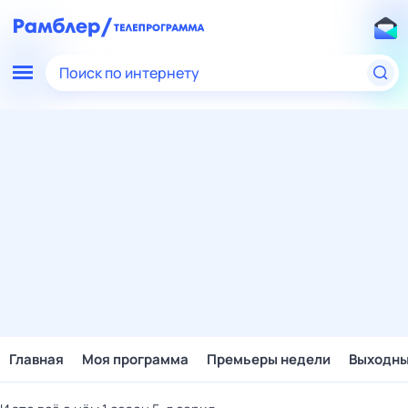
Поиск по интернету
Главная
Моя программа
Премьеры недели
Выходн