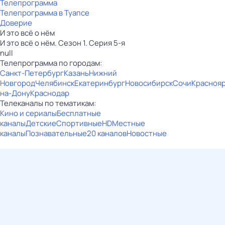
Телепрограмма
Телепрограмма в Туапсе
Доверие
И это всё о нём
И это всё о нём. Сезон 1. Серия 5-я
null
Телепрограмма по городам:
Санкт-Петербург
Казань
Нижний
Новгород
Челябинск
Екатеринбург
Новосибирск
Сочи
Красноя
на-Дону
Краснодар
Телеканалы по тематикам:
Кино и сериалы
Бесплатные
каналы
Детские
Спортивные
HD
Местные
каналы
Познавательные
20 каналов
Новостные