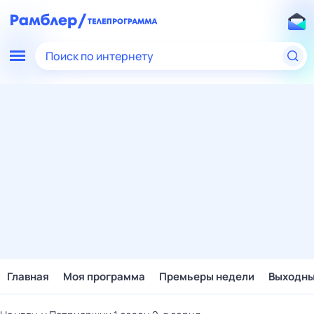
Поиск по интернету
Главная
Моя программа
Премьеры недели
Выходн