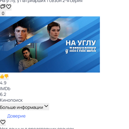
На углу, у Патриарших 1 сезон 2-я серия
0
4.9
IMDb
6.2
Кинопоиск
Больше информации
Доверие
Нет данных о предстоящих сеансах