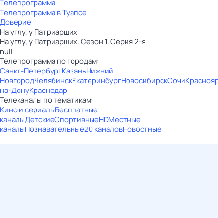
Телепрограмма
Телепрограмма в Туапсе
Доверие
На углу, у Патриарших
На углу, у Патриарших. Сезон 1. Серия 2-я
null
Телепрограмма по городам:
Санкт-Петербург
Казань
Нижний
Новгород
Челябинск
Екатеринбург
Новосибирск
Сочи
Красноя
на-Дону
Краснодар
Телеканалы по тематикам:
Кино и сериалы
Бесплатные
каналы
Детские
Спортивные
HD
Местные
каналы
Познавательные
20 каналов
Новостные