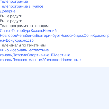
Телепрограмма
Телепрограмма в Туапсе
Доверие
Выше радуги
Выше радуги
Телепрограмма по городам:
Санкт-Петербург
Казань
Нижний
Новгород
Челябинск
Екатеринбург
Новосибирск
Сочи
Красноя
на-Дону
Краснодар
Телеканалы по тематикам:
Кино и сериалы
Бесплатные
каналы
Детские
Спортивные
HD
Местные
каналы
Познавательные
20 каналов
Новостные