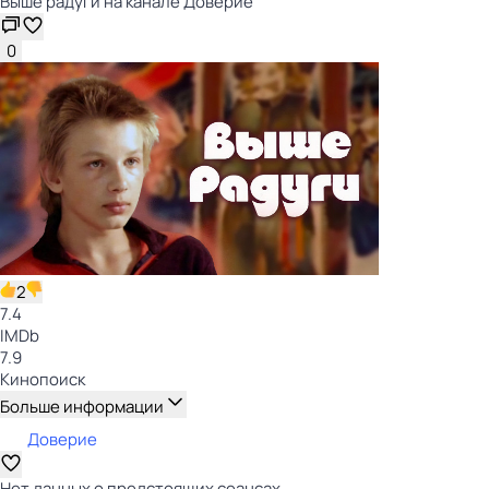
Выше радуги на канале Доверие
0
2
7.4
IMDb
7.9
Кинопоиск
Больше информации
Доверие
Нет данных о предстоящих сеансах