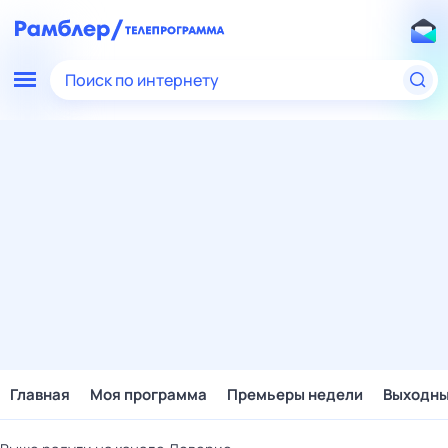
Поиск по интернету
Главная
Моя программа
Премьеры недели
Выходн