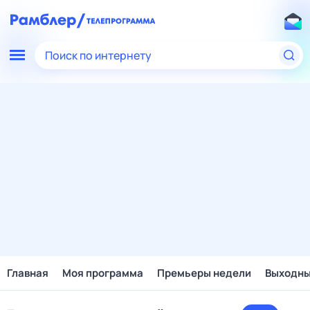
Поиск по интернету
Главная
Моя программа
Премьеры недели
Выходн