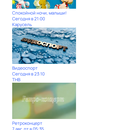
Спокойной ночи, малыши!
Сегодня в 21:00
Карусель
Видеоспорт
Сегодня в 23:10
ТНВ
Ретроконцерт
7 авг, пт в 05:35