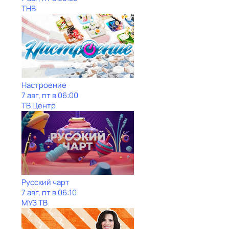
ТНВ
Настроение
7 авг, пт в 06:00
ТВ Центр
Рycский чарт
7 авг, пт в 06:10
МУЗ ТВ