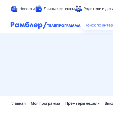
Новости
Личные финансы
Родители и дет
Здоровье
Поиск по инте
Развлечен
Дом и уют
Спорт
Карьера
Авто
Технологи
Жизненные
Сберегаем
Гороскопы
Главная
Моя программа
Премьеры недели
Вых