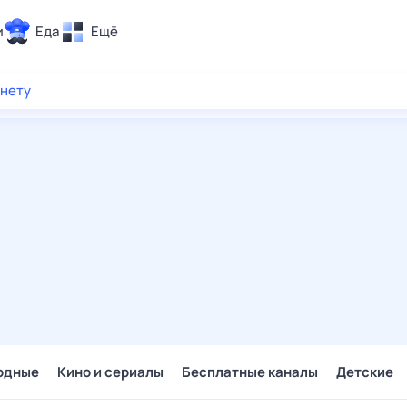
и
Еда
Ещё
Почта
рнету
ия и отдых
Поиск
Погода
ТВ-программа
и и тренды
 ситуации
 вместе
Помощь
одные
Кино и сериалы
Бесплатные каналы
Детские