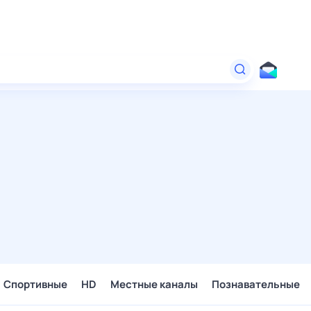
Спортивные
HD
Местные каналы
Познавательные