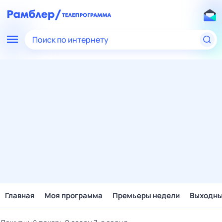
Поиск по интернету
Главная
Моя программа
Премьеры недели
Выходн