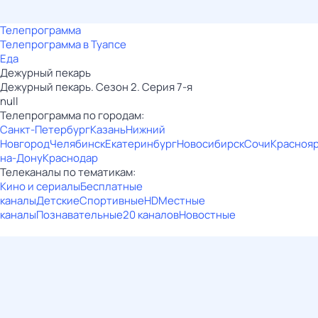
Телепрограмма
Телепрограмма в Туапсе
Еда
Дежурный пекарь
Дежурный пекарь. Сезон 2. Серия 7-я
null
Телепрограмма по городам:
Санкт-Петербург
Казань
Нижний
Новгород
Челябинск
Екатеринбург
Новосибирск
Сочи
Красноя
на-Дону
Краснодар
Телеканалы по тематикам:
Кино и сериалы
Бесплатные
каналы
Детские
Спортивные
HD
Местные
каналы
Познавательные
20 каналов
Новостные