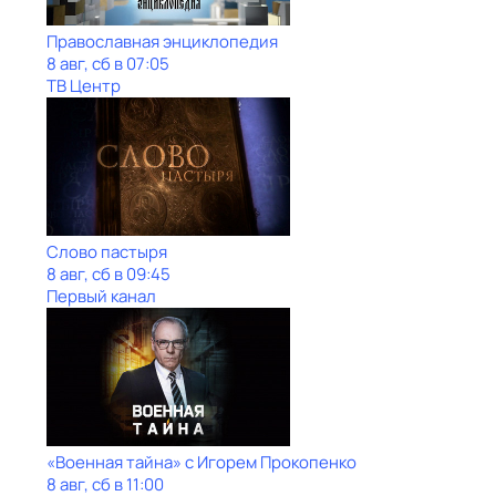
Православная энциклопедия
8 авг, сб в 07:05
ТВ Центр
Слово пастыря
8 авг, сб в 09:45
Первый канал
«Военная тайна» с Игорем Прокопенко
8 авг, сб в 11:00