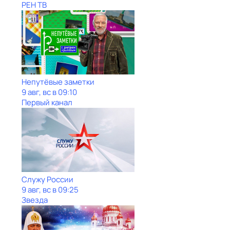
РЕН ТВ
Непутёвые заметки
9 авг, вс в 09:10
Первый канал
Служу Рoсcии
9 авг, вс в 09:25
Звезда