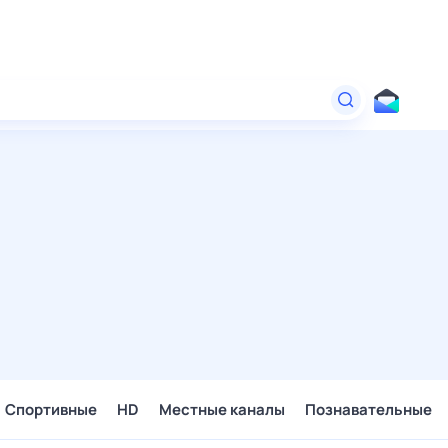
Спортивные
HD
Местные каналы
Познавательные