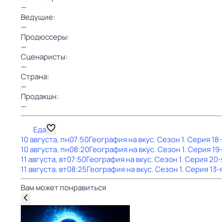
—
Ведущие:
—
Продюссеры:
—
Сценаристы:
—
Страна:
—
Продакшн:
—
Еда
10 августа, пн
07:50
География на вкус
. Сезон 1
. Серия 18
10 августа, пн
08:20
География на вкус
. Сезон 1
. Серия 19
11 августа, вт
07:50
География на вкус
. Сезон 1
. Серия 20-
11 августа, вт
08:25
География на вкус
. Сезон 1
. Серия 13-
Вам может понравиться