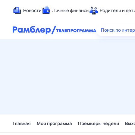
Новости
Личные финансы
Родители и дет
Здоровье
Поиск по инте
Развлечен
Дом и уют
Спорт
Карьера
Авто
Технологи
Жизненные
Сберегаем
Гороскопы
Главная
Моя программа
Премьеры недели
Вых