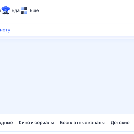
и
Еда
Ещё
Почта
рнету
ия и отдых
Поиск
Погода
ТВ-программа
и и тренды
 ситуации
 вместе
Помощь
одные
Кино и сериалы
Бесплатные каналы
Детские