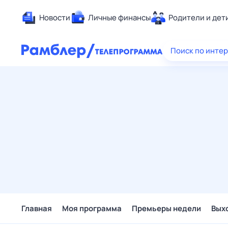
Новости
Личные финансы
Родители и дет
Здоровье
Поиск по инте
Развлечен
Дом и уют
Спорт
Карьера
Авто
Технологи
Жизненные
Сберегаем
Гороскопы
Главная
Моя программа
Премьеры недели
Вых