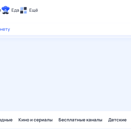
и
Еда
Ещё
Почта
рнету
ия и отдых
Поиск
Погода
ТВ-программа
и и тренды
 ситуации
 вместе
Помощь
одные
Кино и сериалы
Бесплатные каналы
Детские