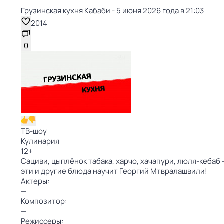
Грузинская кухня Кабаби - 5 июня 2026 года в 21:03
2014
0
ТВ-шоу
Кулинария
12
+
Сациви, цыплёнок табака, харчо, хачапури, люля-кебаб
эти и другие блюда научит Георгий Мтвралашвили!
Актеры:
—
Композитор:
—
Режиссеры: