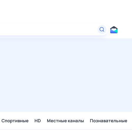
Спортивные
HD
Местные каналы
Познавательные