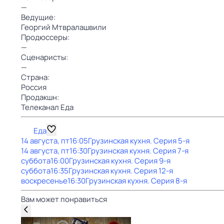
—
Ведущие:
Георгий Мтвралашвили
Продюссеры:
—
Сценаристы:
—
Страна:
Россия
Продакшн:
Телеканал Еда
Еда
14 августа, пт
16:05
Грузинская кухня
. Серия 5-я
14 августа, пт
16:30
Грузинская кухня
. Серия 7-я
суббота
16:00
Грузинская кухня
. Серия 9-я
суббота
16:35
Грузинская кухня
. Серия 12-я
воскресенье
16:30
Грузинская кухня
. Серия 8-я
Вам может понравиться