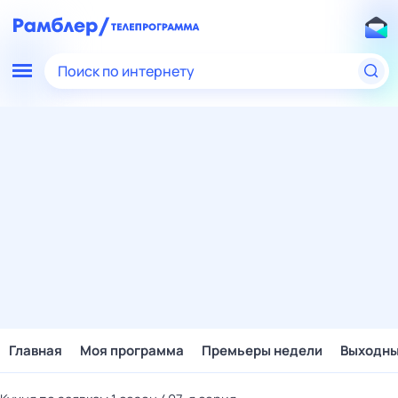
Поиск по интернету
Главная
Моя программа
Премьеры недели
Выходн