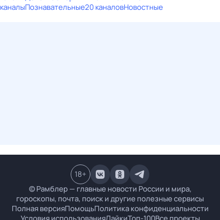
каналы
Познавательные
20 каналов
Новостные
18
+
© Рамблер — главные новости России и мира,
гороскопы, почта, поиск и другие полезные сервисы
Полная версия
Помощь
Политика конфиденциальности
Условия использования
Лайки
Топ-100
Все проекты