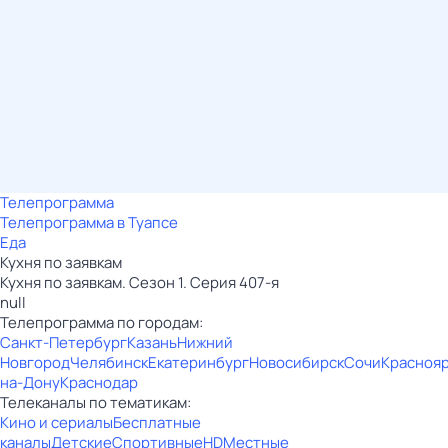
Телепрограмма
Телепрограмма в Туапсе
Еда
Кухня по заявкам
Кухня по заявкам. Сезон 1. Серия 407-я
null
Телепрограмма по городам:
Санкт-Петербург
Казань
Нижний
Новгород
Челябинск
Екатеринбург
Новосибирск
Сочи
Красноя
на-Дону
Краснодар
Телеканалы по тематикам:
Кино и сериалы
Бесплатные
каналы
Детские
Спортивные
HD
Местные