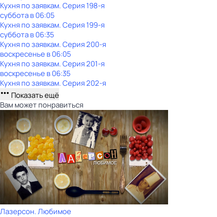
Кухня по заявкам
. Серия 198-я
суббота
в
06:05
Кухня по заявкам
. Серия 199-я
суббота
в
06:35
Кухня по заявкам
. Серия 200-я
воскресенье
в
06:05
Кухня по заявкам
. Серия 201-я
воскресенье
в
06:35
Кухня по заявкам
. Серия 202-я
Показать ещё
Вам может понравиться
Лазерсон. Любимое