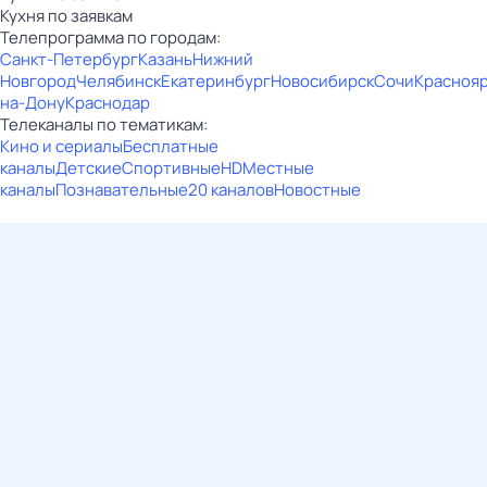
Кухня по заявкам
Телепрограмма по городам:
Санкт-Петербург
Казань
Нижний
Новгород
Челябинск
Екатеринбург
Новосибирск
Сочи
Красноя
на-Дону
Краснодар
Телеканалы по тематикам:
Кино и сериалы
Бесплатные
каналы
Детские
Спортивные
HD
Местные
каналы
Познавательные
20 каналов
Новостные