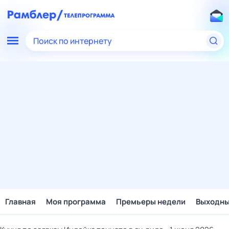
Поиск по интернету
Главная
Моя программа
Премьеры недели
Выходн