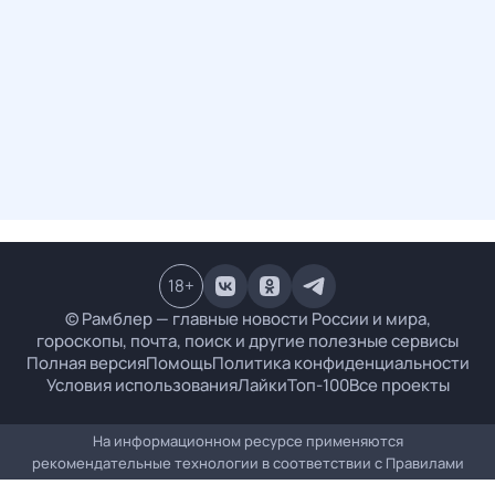
18
+
© Рамблер — главные новости России и мира,
гороскопы, почта, поиск и другие полезные сервисы
Полная версия
Помощь
Политика конфиденциальности
Условия использования
Лайки
Топ-100
Все проекты
На информационном ресурсе применяются
рекомендательные технологии в соответствии с
Правилами