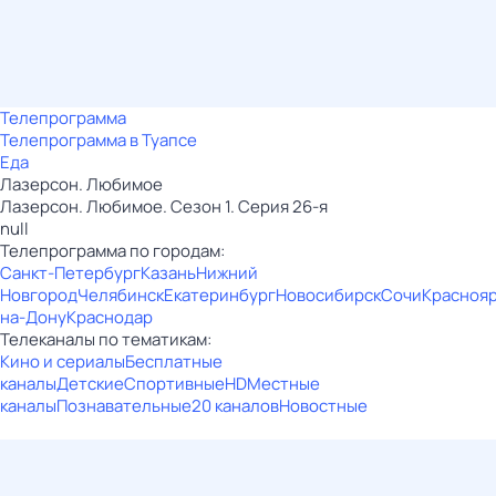
Телепрограмма
Телепрограмма в Туапсе
Еда
Лазерсон. Любимое
Лазерсон. Любимое. Сезон 1. Серия 26-я
null
Телепрограмма по городам:
Санкт-Петербург
Казань
Нижний
Новгород
Челябинск
Екатеринбург
Новосибирск
Сочи
Красноя
на-Дону
Краснодар
Телеканалы по тематикам:
Кино и сериалы
Бесплатные
каналы
Детские
Спортивные
HD
Местные
каналы
Познавательные
20 каналов
Новостные