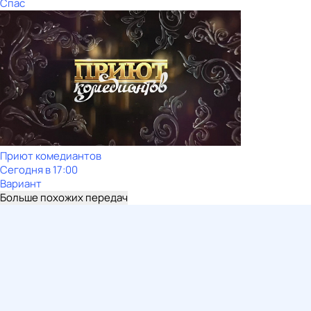
Спас
Приют комедиантов
Сегодня в 17:00
Вариант
Больше похожих передач