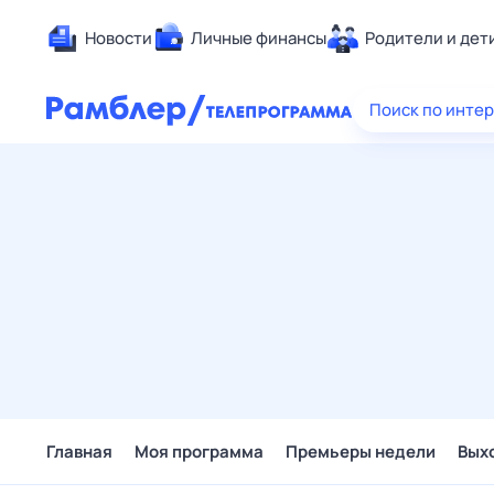
Новости
Личные финансы
Родители и дет
Здоровье
Поиск по инте
Развлечен
Дом и уют
Спорт
Карьера
Авто
Технологи
Жизненные
Сберегаем
Гороскопы
Главная
Моя программа
Премьеры недели
Вых