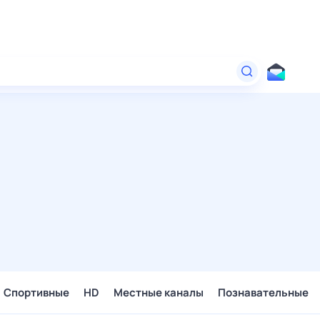
Спортивные
HD
Местные каналы
Познавательные