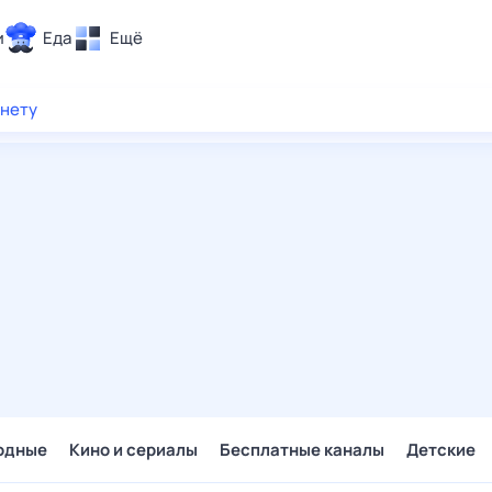
и
Еда
Ещё
Почта
рнету
ия и отдых
Поиск
Погода
ТВ-программа
и и тренды
 ситуации
 вместе
Помощь
одные
Кино и сериалы
Бесплатные каналы
Детские