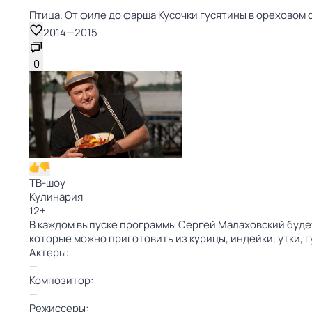
Птица. От филе до фарша Кусочки гусятины в ореховом с
2014
—
2015
0
ТВ-шоу
Кулинария
12
+
В каждом выпуске программы Сергей Малаховский будет
которые можно приготовить из курицы, индейки, утки, 
Актеры:
—
Композитор:
—
Режиссеры: