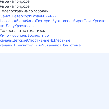
Рыба на природе
Рыба на природе
Телепрограмма по городам:
Санкт-Петербург
Казань
Нижний
Новгород
Челябинск
Екатеринбург
Новосибирск
Сочи
Красноя
на-Дону
Краснодар
Телеканалы по тематикам:
Кино и сериалы
Бесплатные
каналы
Детские
Спортивные
HD
Местные
каналы
Познавательные
20 каналов
Новостные