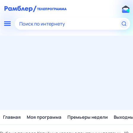
Поиск по интернету
Главная
Моя программа
Премьеры недели
Выходн