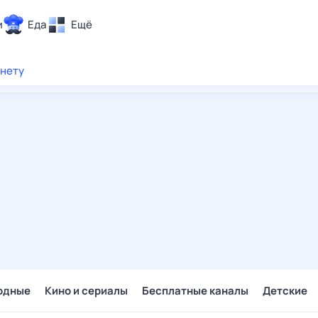
и
Еда
Ещё
Почта
рнету
ия и отдых
Поиск
Погода
ТВ-программа
и и тренды
 ситуации
 вместе
Помощь
одные
Кино и сериалы
Бесплатные каналы
Детские