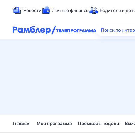
Новости
Личные финансы
Родители и дет
Здоровье
Поиск по инте
Развлечен
Дом и уют
Спорт
Карьера
Авто
Технологи
Жизненные
Сберегаем
Гороскопы
Главная
Моя программа
Премьеры недели
Вых