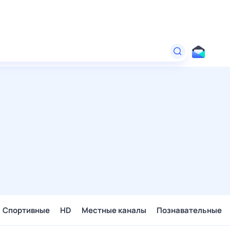
Спортивные
HD
Местные каналы
Познавательные