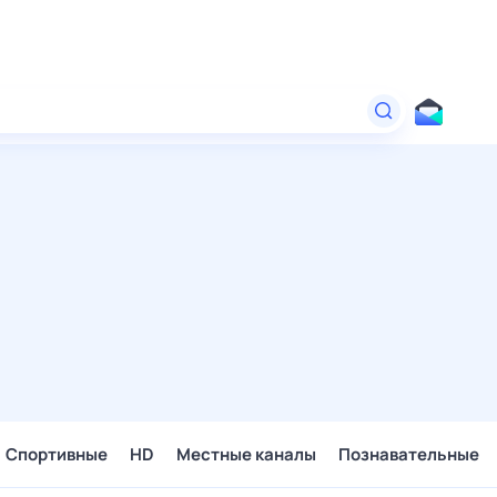
Спортивные
HD
Местные каналы
Познавательные