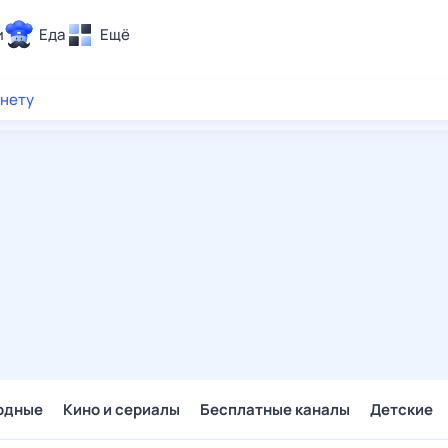
и
Еда
Ещё
Почта
рнету
ия и отдых
Поиск
Погода
ТВ-программа
и и тренды
 ситуации
 вместе
Помощь
одные
Кино и сериалы
Бесплатные каналы
Детские