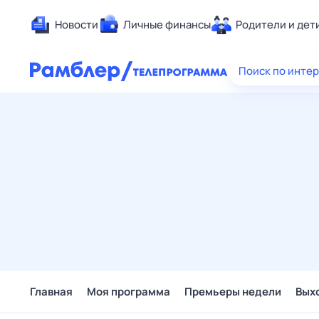
Новости
Личные финансы
Родители и дет
Здоровье
Поиск по инте
Развлечен
Дом и уют
Спорт
Карьера
Авто
Технологи
Жизненные
Сберегаем
Гороскопы
Главная
Моя программа
Премьеры недели
Вых