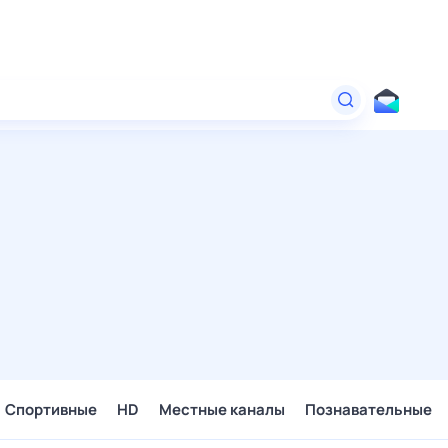
Спортивные
HD
Местные каналы
Познавательные