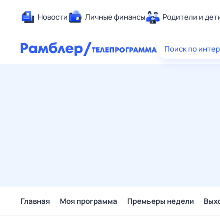
Новости
Личные финансы
Родители и дет
Здоровье
Поиск по инте
Развлечен
Дом и уют
Спорт
Карьера
Авто
Технологи
Жизненные
Сберегаем
Гороскопы
Главная
Моя программа
Премьеры недели
Вых