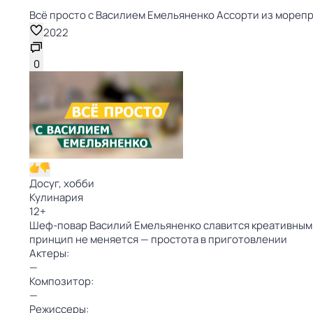
Всё просто с Василием Емельяненко Ассорти из морепрод
2022
0
Досуг, хобби
Кулинария
12
+
Шеф-повар Василий Емельяненко славится креативным по
принцип не меняется — простота в приготовлении
Актеры:
—
Композитор:
—
Режиссеры: