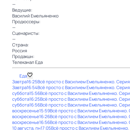
—
Ведущие:
Василий Емельяненко
Продюссеры:
—
Сценаристы:
—
Страна:
Россия
Продакшн:
Телеканал Еда
Еда
Завтра
16:25
Всё просто с Василием Емельяненко
. Серия
Завтра
16:54
Всё просто с Василием Емельяненко
. Серия
суббота
15:56
Всё просто с Василием Емельяненко
. Сери
суббота
16:25
Всё просто с Василием Емельяненко
. Сери
суббота
16:56
Всё просто с Василием Емельяненко
. Сери
воскресенье
15:59
Всё просто с Василием Емельяненко
.
воскресенье
16:26
Всё просто с Василием Емельяненко
.
воскресенье
16:56
Всё просто с Василием Емельяненко
.
10 августа, пн
17:05
Всё просто с Василием Емельяненко
.