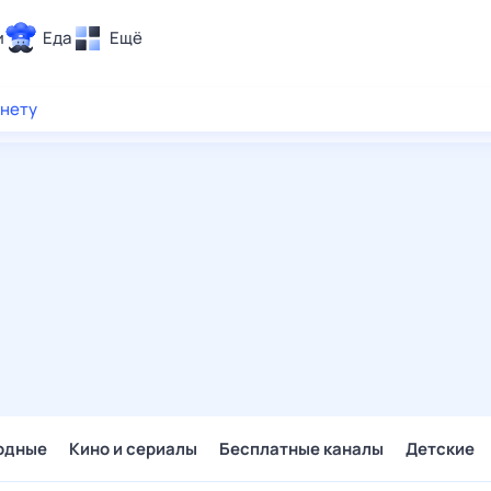
и
Еда
Ещё
Почта
рнету
ия и отдых
Поиск
Погода
ТВ-программа
и и тренды
 ситуации
 вместе
Помощь
одные
Кино и сериалы
Бесплатные каналы
Детские