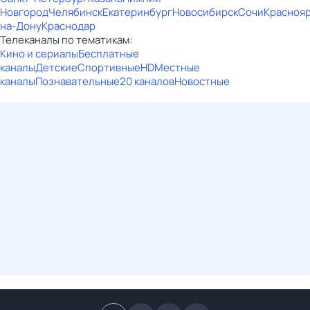
Новгород
Челябинск
Екатеринбург
Новосибирск
Сочи
Красноя
на-Дону
Краснодар
Телеканалы по тематикам:
Кино и сериалы
Бесплатные
каналы
Детские
Спортивные
HD
Местные
каналы
Познавательные
20 каналов
Новостные