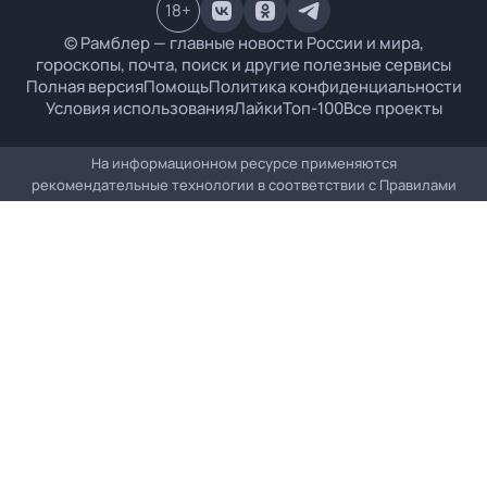
18
+
© Рамблер — главные новости России и мира,
гороскопы, почта, поиск и другие полезные сервисы
Полная версия
Помощь
Политика конфиденциальности
Условия использования
Лайки
Топ-100
Все проекты
На информационном ресурсе применяются
рекомендательные технологии в соответствии с
Правилами