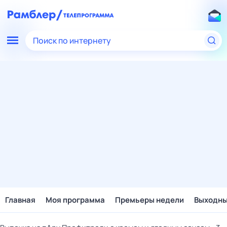
Поиск по интернету
Главная
Моя программа
Премьеры недели
Выходн