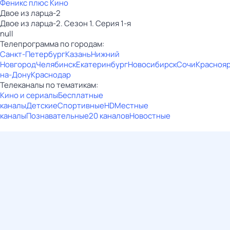
Феникс плюс Кино
Двое из ларца-2
Двое из ларца-2. Сезон 1. Серия 1-я
null
Телепрограмма по городам:
Санкт-Петербург
Казань
Нижний
Новгород
Челябинск
Екатеринбург
Новосибирск
Сочи
Красноя
на-Дону
Краснодар
Телеканалы по тематикам:
Кино и сериалы
Бесплатные
каналы
Детские
Спортивные
HD
Местные
каналы
Познавательные
20 каналов
Новостные