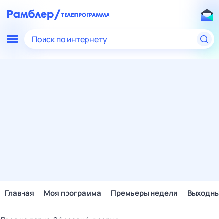
Поиск по интернету
Главная
Моя программа
Премьеры недели
Выходн