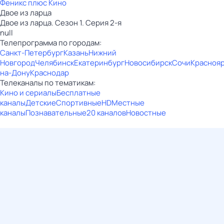
Феникс плюс Кино
Двое из ларца
Двое из ларца. Сезон 1. Серия 2-я
null
Телепрограмма по городам:
Санкт-Петербург
Казань
Нижний
Новгород
Челябинск
Екатеринбург
Новосибирск
Сочи
Красноя
на-Дону
Краснодар
Телеканалы по тематикам:
Кино и сериалы
Бесплатные
каналы
Детские
Спортивные
HD
Местные
каналы
Познавательные
20 каналов
Новостные