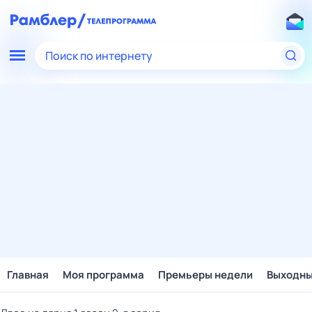
Поиск по интернету
Главная
Моя программа
Премьеры недели
Выходн