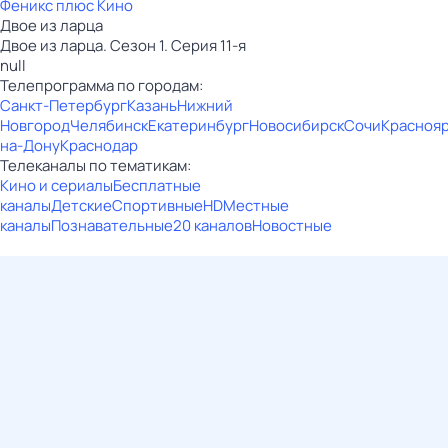
Феникс плюс Кино
Двое из ларца
Двое из ларца. Сезон 1. Серия 11-я
null
Телепрограмма по городам:
Санкт-Петербург
Казань
Нижний
Новгород
Челябинск
Екатеринбург
Новосибирск
Сочи
Красноя
на-Дону
Краснодар
Телеканалы по тематикам:
Кино и сериалы
Бесплатные
каналы
Детские
Спортивные
HD
Местные
каналы
Познавательные
20 каналов
Новостные