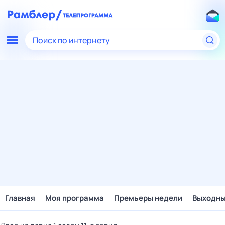
Поиск по интернету
Главная
Моя программа
Премьеры недели
Выходн