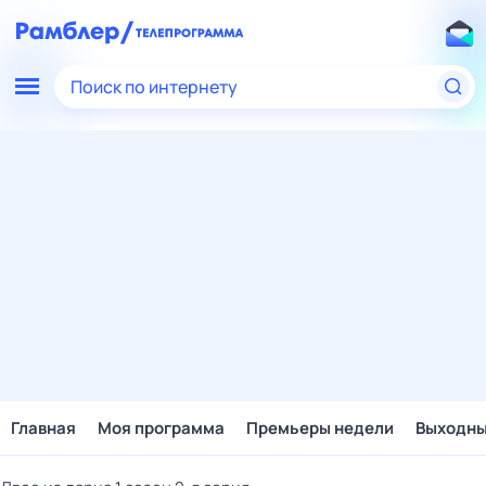
Поиск по интернету
Главная
Моя программа
Премьеры недели
Выходн