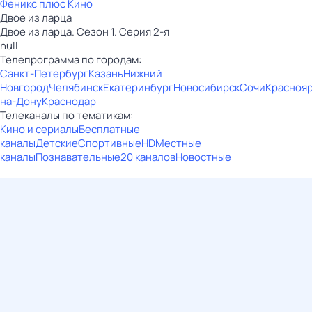
Феникс плюс Кино
Двое из ларца
Двое из ларца. Сезон 1. Серия 2-я
null
Телепрограмма по городам:
Санкт-Петербург
Казань
Нижний
Новгород
Челябинск
Екатеринбург
Новосибирск
Сочи
Красноя
на-Дону
Краснодар
Телеканалы по тематикам:
Кино и сериалы
Бесплатные
каналы
Детские
Спортивные
HD
Местные
каналы
Познавательные
20 каналов
Новостные