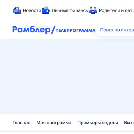
Новости
Личные финансы
Родители и дет
Здоровье
Поиск по инте
Развлечен
Дом и уют
Спорт
Карьера
Авто
Технологи
Жизненные
Сберегаем
Гороскопы
Главная
Моя программа
Премьеры недели
Вых