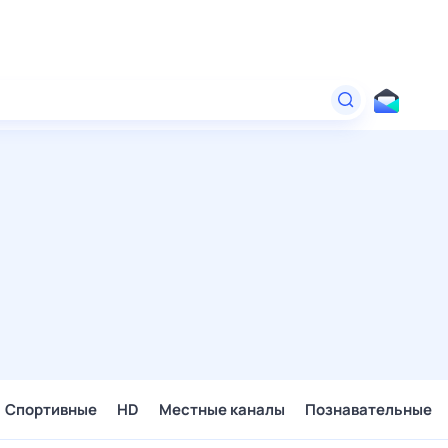
Спортивные
HD
Местные каналы
Познавательные