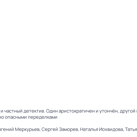
и частный детектив. Один аристократичен и утончён, другой 
ьно опасными переделками
вгений Меркурьев,
Сергей Заморев,
Наталья Иохвидова,
Тать