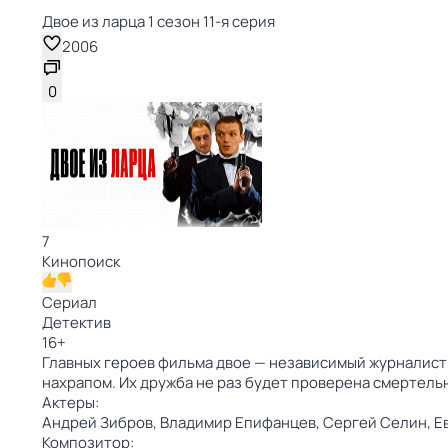
Двое из ларца 1 сезон 11-я серия
2006
0
7
Кинопоиск
Сериал
Детектив
16
+
Главных героев фильма двое — независимый журналист 
нахрапом. Их дружба не раз будет проверена смертел
Актеры:
Андрей Зибров,
Владимир Епифанцев,
Сергей Селин,
Е
Композитор: