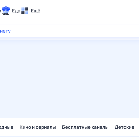
и
Еда
Ещё
Почта
рнету
ия и отдых
Поиск
Погода
ТВ-программа
и и тренды
 ситуации
 вместе
Помощь
одные
Кино и сериалы
Бесплатные каналы
Детские