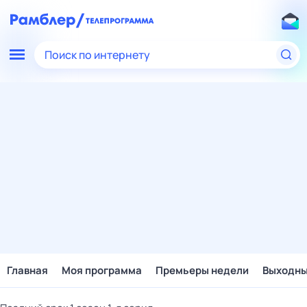
Поиск по интернету
Главная
Моя программа
Премьеры недели
Выходн