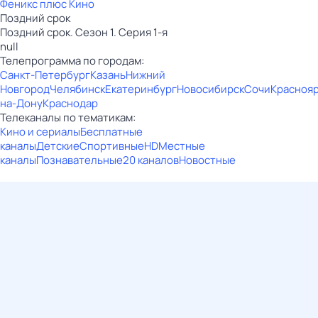
Феникс плюс Кино
Поздний срок
Поздний срок. Сезон 1. Серия 1-я
null
Телепрограмма по городам:
Санкт-Петербург
Казань
Нижний
Новгород
Челябинск
Екатеринбург
Новосибирск
Сочи
Красноя
на-Дону
Краснодар
Телеканалы по тематикам:
Кино и сериалы
Бесплатные
каналы
Детские
Спортивные
HD
Местные
каналы
Познавательные
20 каналов
Новостные