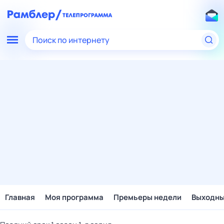
Поиск по интернету
Главная
Моя программа
Премьеры недели
Выходн