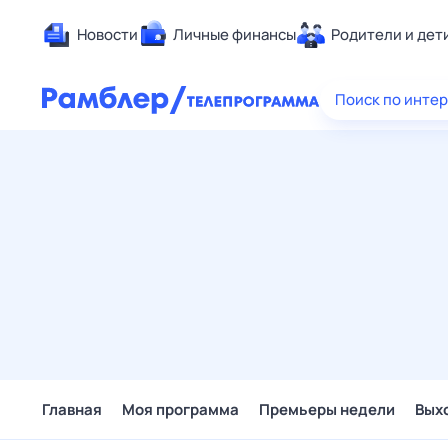
Новости
Личные финансы
Родители и дет
Здоровье
Поиск по инте
Развлечен
Дом и уют
Спорт
Карьера
Авто
Технологи
Жизненные
Сберегаем
Гороскопы
Главная
Моя программа
Премьеры недели
Вых