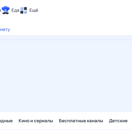
и
Еда
Ещё
Почта
рнету
ия и отдых
Поиск
Погода
ТВ-программа
и и тренды
 ситуации
 вместе
Помощь
одные
Кино и сериалы
Бесплатные каналы
Детские