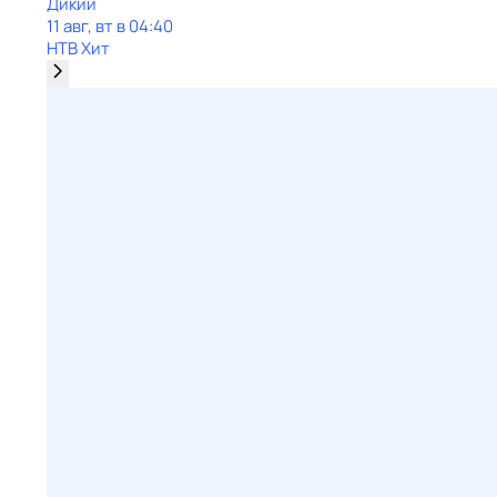
Дикий
11 авг, вт в 04:40
НТВ Хит