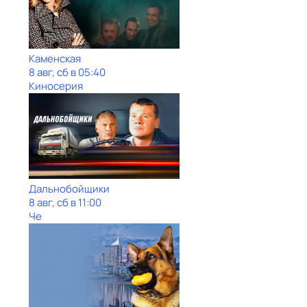
Каменская
8 авг, сб в 05:40
Киносерия
Дальнобойщики
8 авг, сб в 11:00
Че