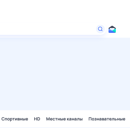
Спортивные
HD
Местные каналы
Познавательные