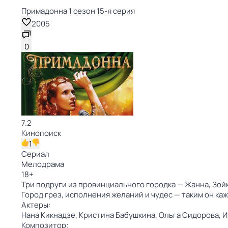
Примадонна 1 сезон 15-я серия
2005
0
7.2
Кинопоиск
1
Сериал
Мелодрама
18
+
Три подруги из провинциального городка — Жанна, Зой
Город грез, исполнения желаний и чудес — таким он ка
Актеры:
Нана Кикнадзе,
Кристина Бабушкина,
Ольга Сидорова,
И
Композитор: