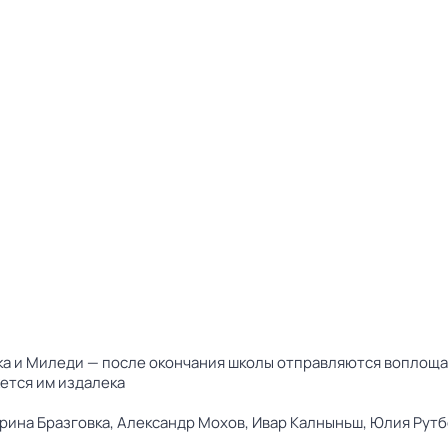
ка и Миледи — после окончания школы отправляются воплощать
жется им издалека
рина Бразговка,
Александр Мохов,
Ивар Калныньш,
Юлия Рутб