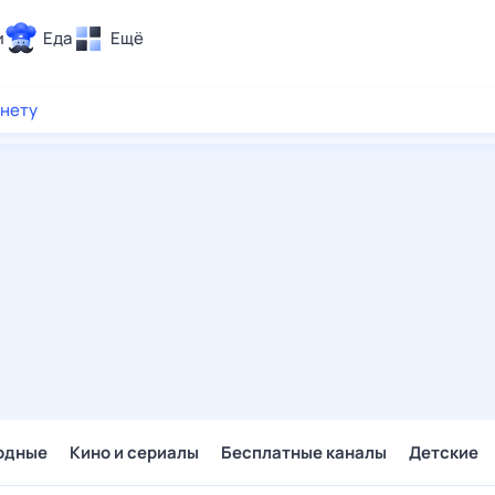
и
Еда
Ещё
Почта
рнету
ия и отдых
Поиск
Погода
ТВ-программа
и и тренды
 ситуации
 вместе
Помощь
одные
Кино и сериалы
Бесплатные каналы
Детские