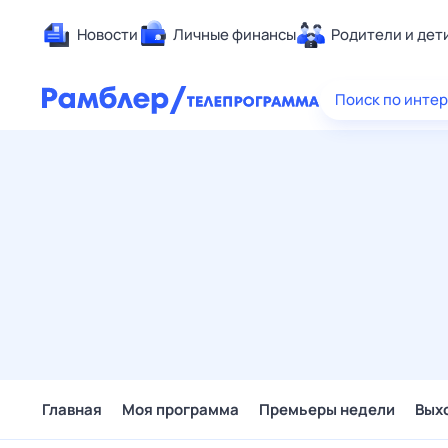
Новости
Личные финансы
Родители и дет
Здоровье
Поиск по инте
Развлечен
Дом и уют
Спорт
Карьера
Авто
Технологи
Жизненные
Сберегаем
Гороскопы
Главная
Моя программа
Премьеры недели
Вых