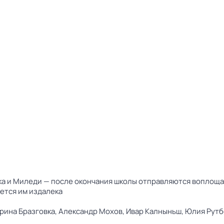
ка и Миледи — после окончания школы отправляются воплощать
жется им издалека
рина Бразговка,
Александр Мохов,
Ивар Калныньш,
Юлия Рутб