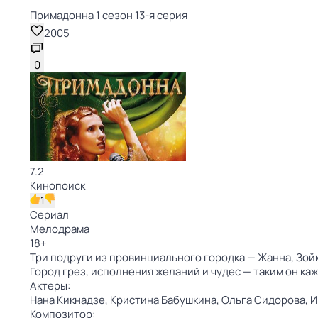
Примадонна 1 сезон 13-я серия
2005
0
7.2
Кинопоиск
1
Сериал
Мелодрама
18
+
Три подруги из провинциального городка — Жанна, Зой
Город грез, исполнения желаний и чудес — таким он ка
Актеры:
Нана Кикнадзе,
Кристина Бабушкина,
Ольга Сидорова,
И
Композитор: