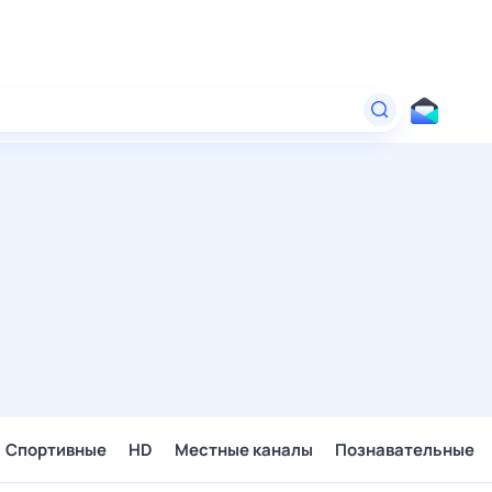
Спортивные
HD
Местные каналы
Познавательные