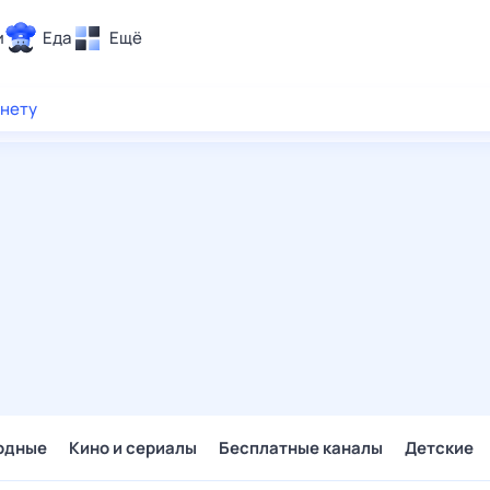
и
Еда
Ещё
Почта
рнету
ия и отдых
Поиск
Погода
ТВ-программа
и и тренды
 ситуации
 вместе
Помощь
одные
Кино и сериалы
Бесплатные каналы
Детские