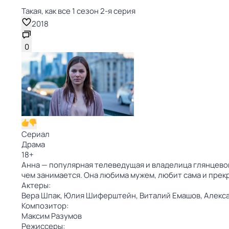
Такая, как все 1 сезон 2-я серия
2018
0
Сериал
Драма
18
+
Анна — популярная телеведущая и владелица глянцевог
чем занимается. Она любима мужем, любит сама и прек
Актеры:
Вера Шпак,
Юлия Шиферштейн,
Виталий Емашов,
Алекс
Композитор:
Максим Разумов
Режиссеры: