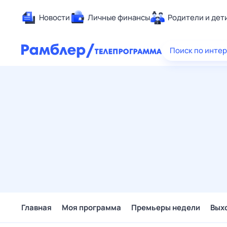
Новости
Личные финансы
Родители и дет
Здоровье
Поиск по инте
Развлечен
Дом и уют
Спорт
Карьера
Авто
Технологи
Жизненные
Сберегаем
Гороскопы
Главная
Моя программа
Премьеры недели
Вых