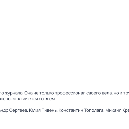
о журнала. Она не только профессионал своего дела, но и т
расно справляется со всем
андр Сергеев,
Юлия Пивень,
Константин Тополага,
Михаил Кр