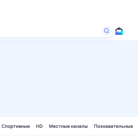
Спортивные
HD
Местные каналы
Познавательные