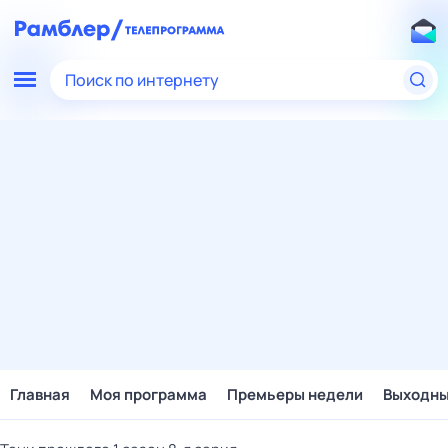
Поиск по интернету
Главная
Моя программа
Премьеры недели
Выходн