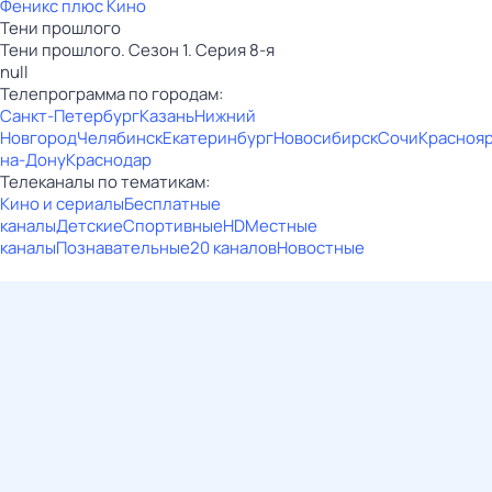
Феникс плюс Кино
Тени прошлого
Тени прошлого. Сезон 1. Серия 8-я
null
Телепрограмма по городам:
Санкт-Петербург
Казань
Нижний
Новгород
Челябинск
Екатеринбург
Новосибирск
Сочи
Красноя
на-Дону
Краснодар
Телеканалы по тематикам:
Кино и сериалы
Бесплатные
каналы
Детские
Спортивные
HD
Местные
каналы
Познавательные
20 каналов
Новостные