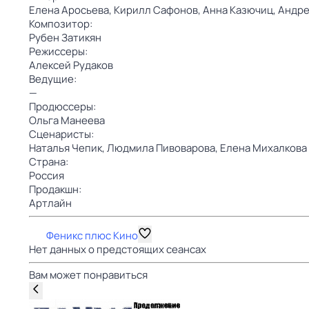
Елена Аросьева,
Кирилл Сафонов,
Анна Казючиц,
Андре
Композитор:
Рубен Затикян
Режиссеры:
Алексей Рудаков
Ведущие:
—
Продюссеры:
Ольга Манеева
Сценаристы:
Наталья Чепик,
Людмила Пивоварова,
Елена Михалкова
Страна:
Россия
Продакшн:
Артлайн
Феникс плюс Кино
Нет данных о предстоящих сеансах
Вам может понравиться