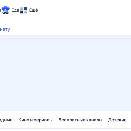
и
Еда
Ещё
Почта
рнету
ия и отдых
Поиск
Погода
ТВ-программа
и и тренды
 ситуации
 вместе
Помощь
одные
Кино и сериалы
Бесплатные каналы
Детские