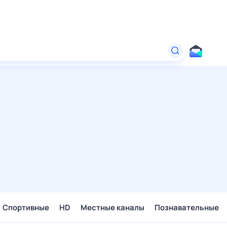
Спортивные
HD
Местные каналы
Познавательные