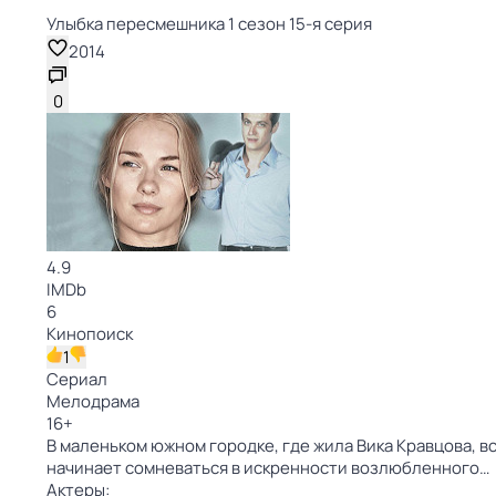
Улыбка пересмешника 1 сезон 15-я серия
2014
0
4.9
IMDb
6
Кинопоиск
1
Сериал
Мелодрама
16
+
В маленьком южном городке, где жила Вика Кравцова, в
начинает сомневаться в искренности возлюбленного…
Актеры: