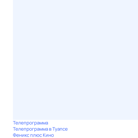
Телепрограмма
Телепрограмма в Туапсе
Феникс плюс Кино