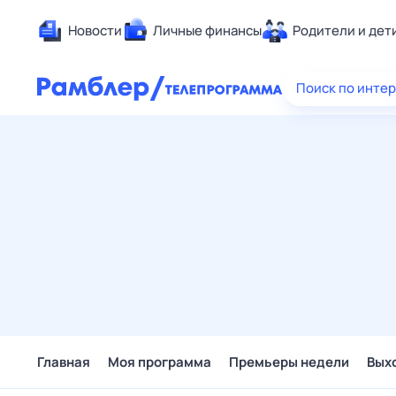
Новости
Личные финансы
Родители и дет
Здоровье
Поиск по инте
Развлечен
Дом и уют
Спорт
Карьера
Авто
Технологи
Жизненные
Сберегаем
Гороскопы
Главная
Моя программа
Премьеры недели
Вых