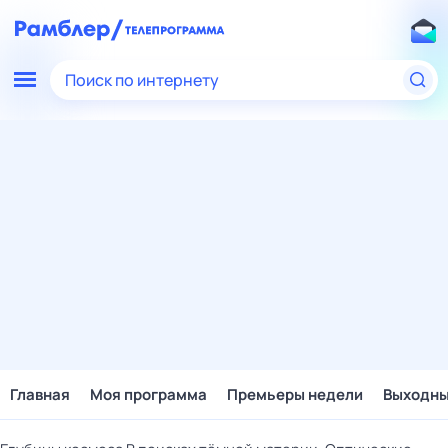
Поиск по интернету
Главная
Моя программа
Премьеры недели
Выходн