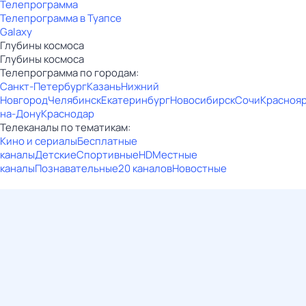
Телепрограмма
Телепрограмма в Туапсе
Galaxy
Глубины космоса
Глубины космоса
Телепрограмма по городам:
Санкт-Петербург
Казань
Нижний
Новгород
Челябинск
Екатеринбург
Новосибирск
Сочи
Красноя
на-Дону
Краснодар
Телеканалы по тематикам:
Кино и сериалы
Бесплатные
каналы
Детские
Спортивные
HD
Местные
каналы
Познавательные
20 каналов
Новостные