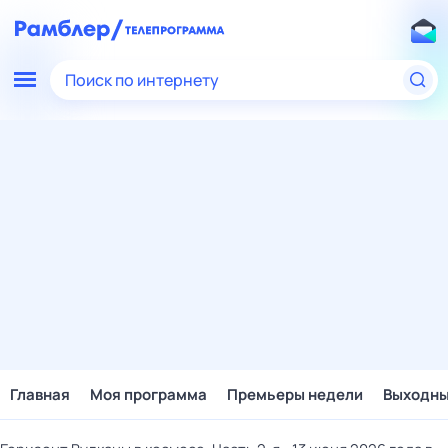
Поиск по интернету
Главная
Моя программа
Премьеры недели
Выходн