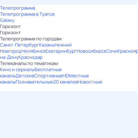
Телепрограмма
Телепрограмма в Туапсе
Galaxy
Горизонт
Горизонт
Телепрограмма по городам:
Санкт-Петербург
Казань
Нижний
Новгород
Челябинск
Екатеринбург
Новосибирск
Сочи
Красноя
на-Дону
Краснодар
Телеканалы по тематикам:
Кино и сериалы
Бесплатные
каналы
Детские
Спортивные
HD
Местные
каналы
Познавательные
20 каналов
Новостные