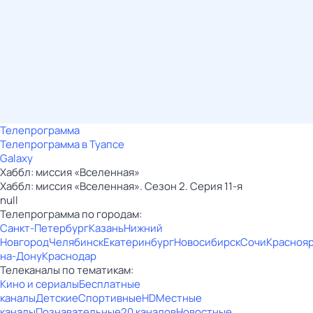
Телепрограмма
Телепрограмма в Туапсе
Galaxy
Хаббл: миссия «Вселенная»
Хаббл: миссия «Вселенная». Сезон 2. Серия 11-я
null
Телепрограмма по городам:
Санкт-Петербург
Казань
Нижний
Новгород
Челябинск
Екатеринбург
Новосибирск
Сочи
Красноя
на-Дону
Краснодар
Телеканалы по тематикам:
Кино и сериалы
Бесплатные
каналы
Детские
Спортивные
HD
Местные
каналы
Познавательные
20 каналов
Новостные