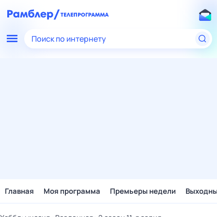
Поиск по интернету
Главная
Моя программа
Премьеры недели
Выходн