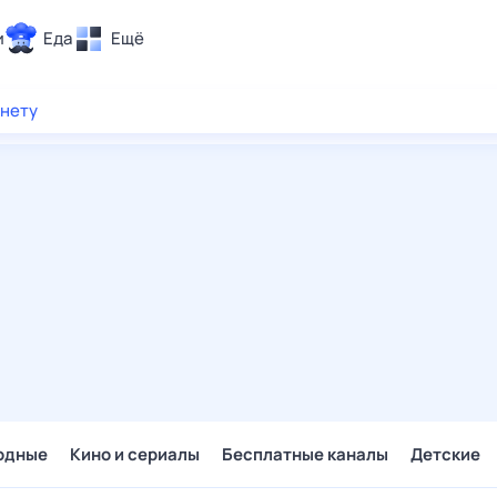
и
Еда
Ещё
Почта
рнету
ия и отдых
Поиск
Погода
ТВ-программа
и и тренды
 ситуации
 вместе
Помощь
одные
Кино и сериалы
Бесплатные каналы
Детские