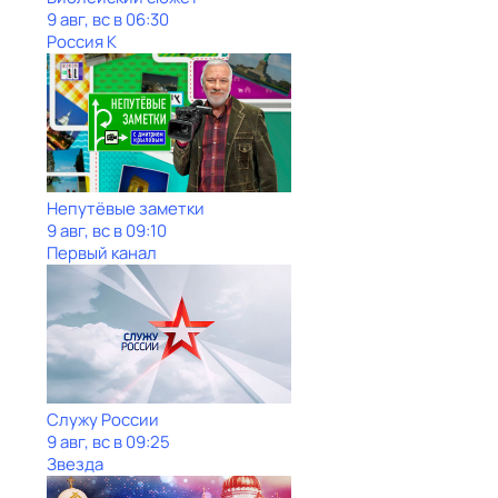
9 авг, вс в 06:30
Россия К
Непутёвые заметки
9 авг, вс в 09:10
Первый канал
Служу Рoсcии
9 авг, вс в 09:25
Звезда