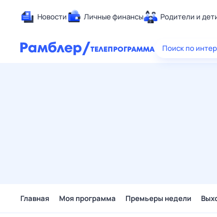
Новости
Личные финансы
Родители и дет
Здоровье
Поиск по инте
Развлечен
Дом и уют
Спорт
Карьера
Авто
Технологи
Жизненные
Сберегаем
Гороскопы
Главная
Моя программа
Премьеры недели
Вых