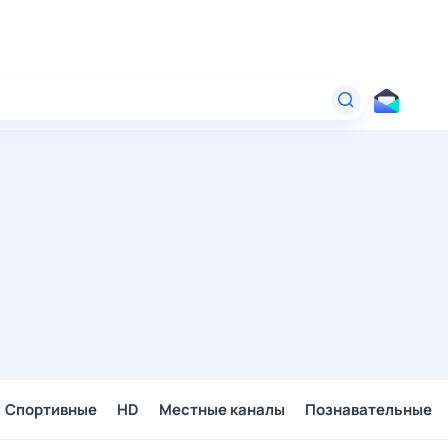
Спортивные
HD
Местные каналы
Познавательные