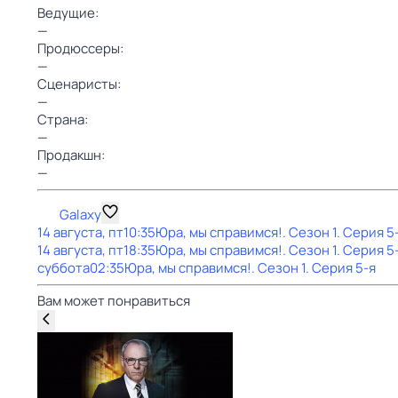
Ведущие:
—
Продюссеры:
—
Сценаристы:
—
Страна:
—
Продакшн:
—
Galaxy
14 августа, пт
10:35
Юра, мы справимся!
. Сезон 1
. Серия 5
14 августа, пт
18:35
Юра, мы справимся!
. Сезон 1
. Серия 5
суббота
02:35
Юра, мы справимся!
. Сезон 1
. Серия 5-я
Вам может понравиться