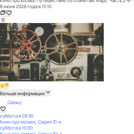
Кино про космос Путешествие по планетам. Марс. Часть 2-я -
8 июня 2026 года в 13:10
0
Больше информации
Galaxy
суббота
в
09:30
Кино про космос
. Серия 31-я
суббота
в
10:00
Кино про космос
. Серия 32-я