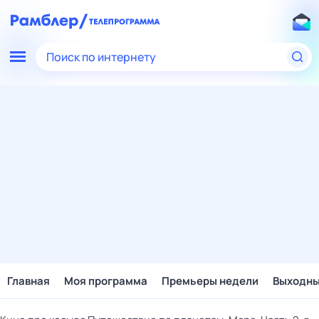
Поиск по интернету
Главная
Моя программа
Премьеры недели
Выходн