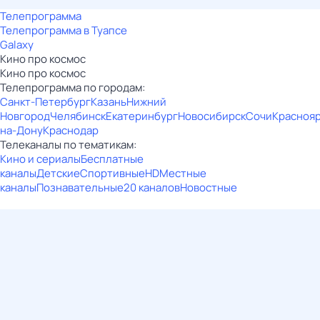
Телепрограмма
Телепрограмма в Туапсе
Galaxy
Кино про космос
Кино про космос
Телепрограмма по городам:
Санкт-Петербург
Казань
Нижний
Новгород
Челябинск
Екатеринбург
Новосибирск
Сочи
Красноя
на-Дону
Краснодар
Телеканалы по тематикам:
Кино и сериалы
Бесплатные
каналы
Детские
Спортивные
HD
Местные
каналы
Познавательные
20 каналов
Новостные