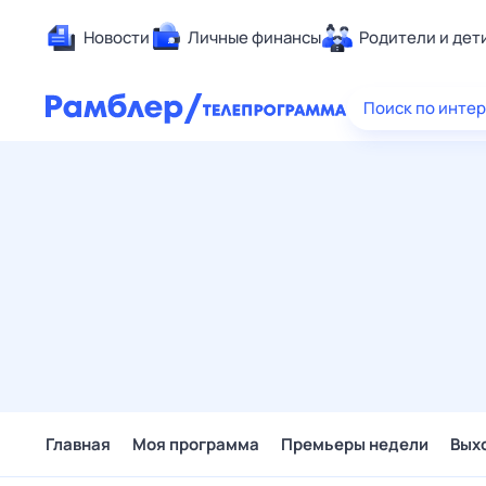
Новости
Личные финансы
Родители и дет
Здоровье
Поиск по инте
Развлечен
Дом и уют
Спорт
Карьера
Авто
Технологи
Жизненные
Сберегаем
Гороскопы
Главная
Моя программа
Премьеры недели
Вых