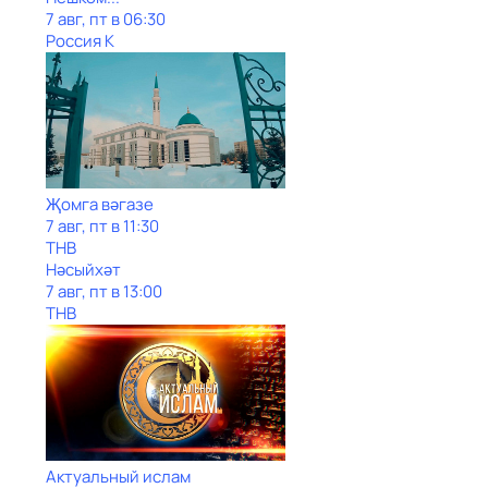
7 авг, пт в 06:30
Россия К
Җомга вәгазе
7 авг, пт в 11:30
ТНВ
Нәсыйхәт
7 авг, пт в 13:00
ТНВ
Актуальный ислам