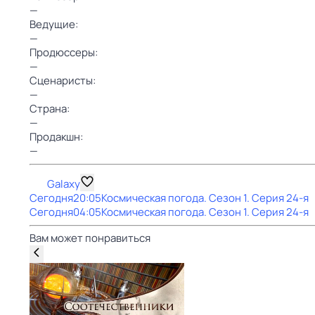
—
Ведущие:
—
Продюссеры:
—
Сценаристы:
—
Страна:
—
Продакшн:
—
Galaxy
Сегодня
20:05
Космическая погода
. Сезон 1
. Серия 24-я
Сегодня
04:05
Космическая погода
. Сезон 1
. Серия 24-я
Вам может понравиться