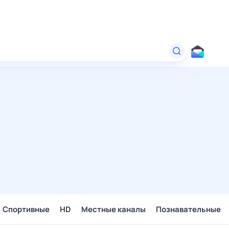
Спортивные
HD
Местные каналы
Познавательные