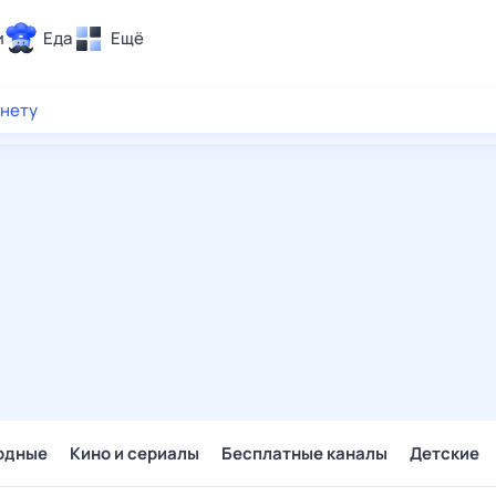
и
Еда
Ещё
Почта
рнету
ия и отдых
Поиск
Погода
ТВ-программа
и и тренды
 ситуации
 вместе
Помощь
одные
Кино и сериалы
Бесплатные каналы
Детские