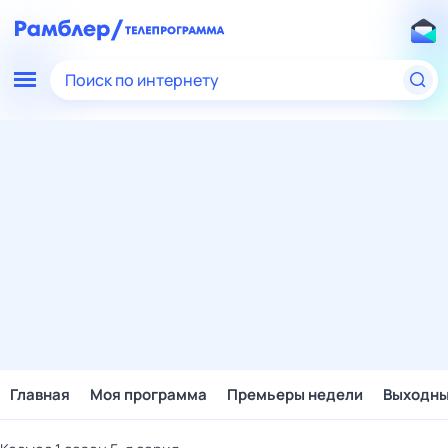
Поиск по интернету
Главная
Моя программа
Премьеры недели
Выходн