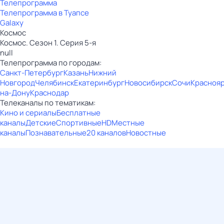
Телепрограмма
Телепрограмма в Туапсе
Galaxy
Космос
Космос. Сезон 1. Серия 5-я
null
Телепрограмма по городам:
Санкт-Петербург
Казань
Нижний
Новгород
Челябинск
Екатеринбург
Новосибирск
Сочи
Красноя
на-Дону
Краснодар
Телеканалы по тематикам:
Кино и сериалы
Бесплатные
каналы
Детские
Спортивные
HD
Местные
каналы
Познавательные
20 каналов
Новостные