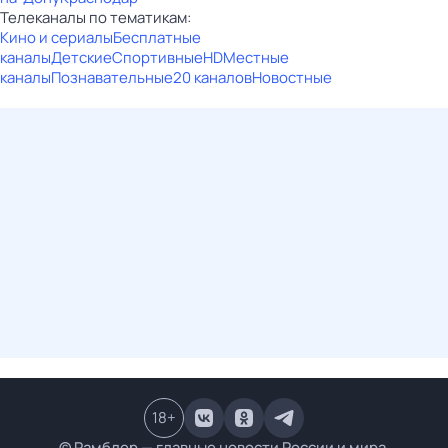
Телеканалы по тематикам:
Кино и сериалы
Бесплатные
каналы
Детские
Спортивные
HD
Местные
каналы
Познавательные
20 каналов
Новостные
18
+
© Рамблер — главные новости России и мира,