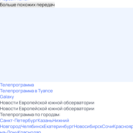
Больше похожих передач
Телепрограмма
Телепрограмма в Туапсе
Galaxy
Новости Европейской южной обсерватории
Новости Европейской южной обсерватории
Телепрограмма по городам:
Санкт-Петербург
Казань
Нижний
Новгород
Челябинск
Екатеринбург
Новосибирск
Сочи
Красноя
на-Дону
Краснодар