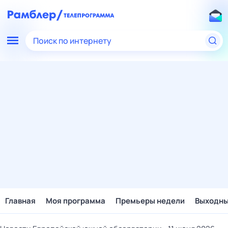
Поиск по интернету
Главная
Моя программа
Премьеры недели
Выходн