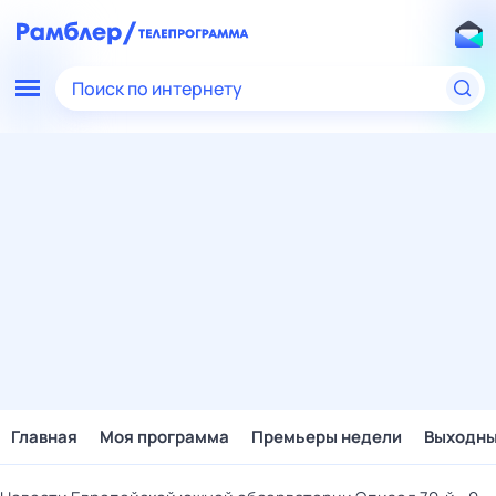
Поиск по интернету
Главная
Моя программа
Премьеры недели
Выходн