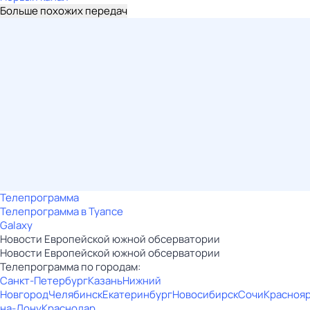
Больше похожих передач
Телепрограмма
Телепрограмма в Туапсе
Galaxy
Новости Европейской южной обсерватории
Новости Европейской южной обсерватории
Телепрограмма по городам:
Санкт-Петербург
Казань
Нижний
Новгород
Челябинск
Екатеринбург
Новосибирск
Сочи
Красноя
на-Дону
Краснодар