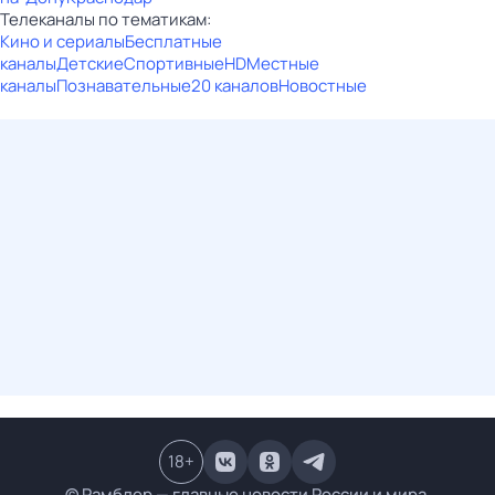
Телеканалы по тематикам:
Кино и сериалы
Бесплатные
каналы
Детские
Спортивные
HD
Местные
каналы
Познавательные
20 каналов
Новостные
18
+
© Рамблер — главные новости России и мира,