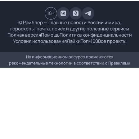
18
+
© Рамблер — главные новости России и мира,
гороскопы, почта, поиск и другие полезные сервисы
Полная версия
Помощь
Политика конфиденциальности
Условия использования
Лайки
Топ-100
Все проекты
На информационном ресурсе применяются
рекомендательные технологии в соответствии с
Правилами