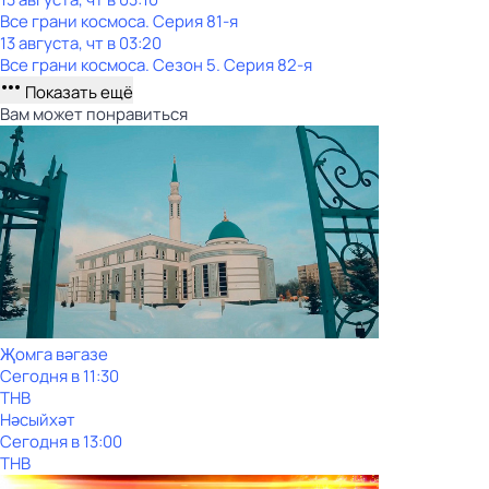
Все грани космоса
. Серия 81-я
13 августа, чт в 03:20
Все грани космоса
. Сезон 5
. Серия 82-я
Показать ещё
Вам может понравиться
Җомга вәгазе
Сегодня в 11:30
ТНВ
Нәсыйхәт
Сегодня в 13:00
ТНВ