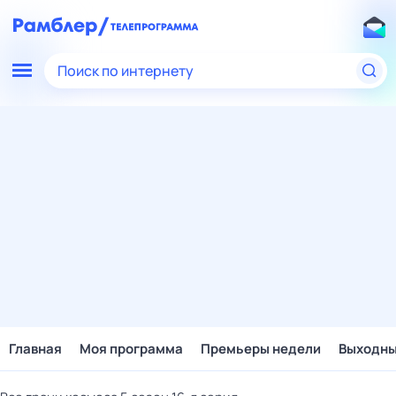
Поиск по интернету
Главная
Моя программа
Премьеры недели
Выходн