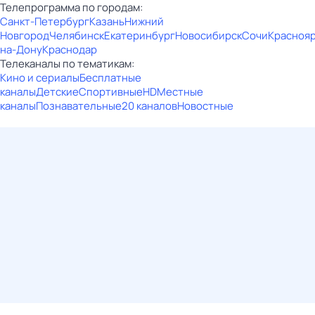
Телепрограмма по городам:
Санкт-Петербург
Казань
Нижний
Новгород
Челябинск
Екатеринбург
Новосибирск
Сочи
Красноя
на-Дону
Краснодар
Телеканалы по тематикам:
Кино и сериалы
Бесплатные
каналы
Детские
Спортивные
HD
Местные
каналы
Познавательные
20 каналов
Новостные