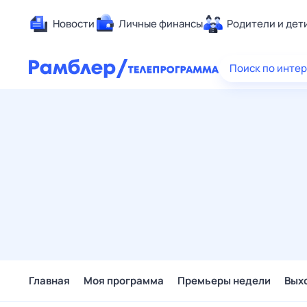
Новости
Личные финансы
Родители и дет
Здоровье
Поиск по инте
Развлечен
Дом и уют
Спорт
Карьера
Авто
Технологи
Жизненные
Сберегаем
Гороскопы
Главная
Моя программа
Премьеры недели
Вых