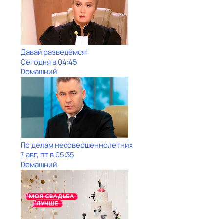
Давай рaзвeдёмся!
Сегодня в 04:45
Dомашний
По делам несовершеннолетних
7 авг, пт в 05:35
Dомашний