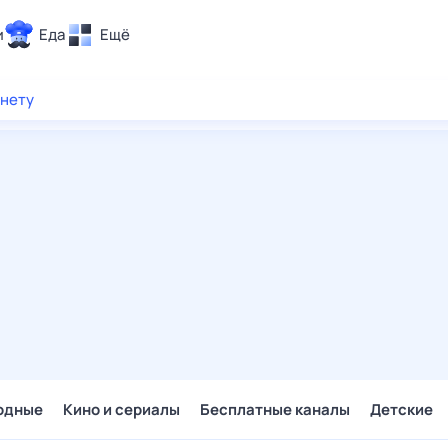
и
Еда
Ещё
Почта
рнету
ия и отдых
Поиск
Погода
ТВ-программа
и и тренды
 ситуации
 вместе
Помощь
одные
Кино и сериалы
Бесплатные каналы
Детские