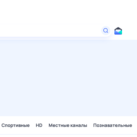
Спортивные
HD
Местные каналы
Познавательные