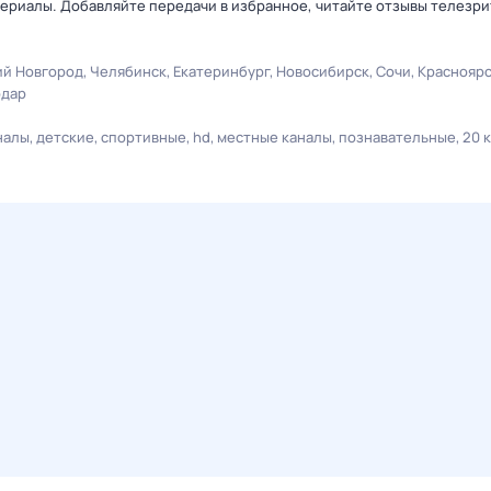
ериалы. Добавляйте передачи в избранное, читайте отзывы телезри
й Новгород
Челябинск
Екатеринбург
Новосибирск
Сочи
Краснояр
одар
налы
детские
спортивные
hd
местные каналы
познавательные
20 