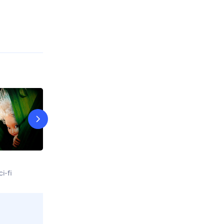
А вдруг получится!..
Валидуб
ci-fi
11 авг, вт в 05:20
11 авг, вт в 07:
Viju TV1000 русское