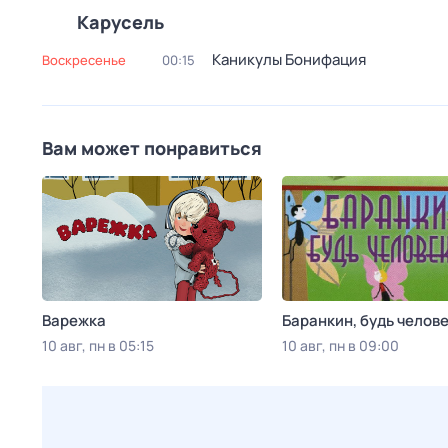
Карусель
Каникулы Бонифация
воскресенье
00:15
Вам может понравиться
Варежка
Баранкин, будь челов
10 авг, пн в 05:15
10 авг, пн в 09:00
Viju TV1000 русское
Красная линия