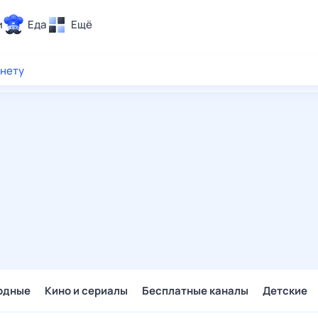
и
Еда
Ещё
Почта
рнету
ия и отдых
Поиск
Погода
ТВ-программа
и и тренды
 ситуации
 вместе
Помощь
одные
Кино и сериалы
Бесплатные каналы
Детские