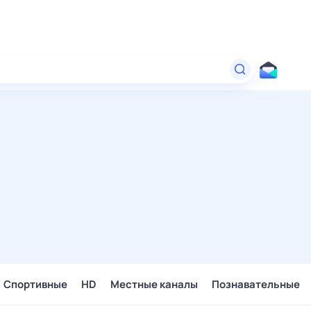
Спортивные
HD
Местные каналы
Познавательные