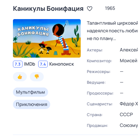
Каникулы Бонифация
1965
Талантливый цирковой 
надеялся поесть любим
не по плану…
Алексе
Актеры:
Моисей
Композитор:
IMDb
Кинопоиск
7.3
7.4
—
Режиссеры:
—
Ведущие:
Мультфильм
—
Продюссеры:
Фёдор Х
Приключения
Сценаристы:
СССР
Страна:
Союзму
Продакшн: