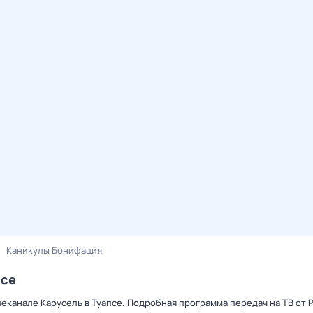
Каникулы Бонифация
псе
еканале Карусель в Туапсе. Подробная программа передач на ТВ от 