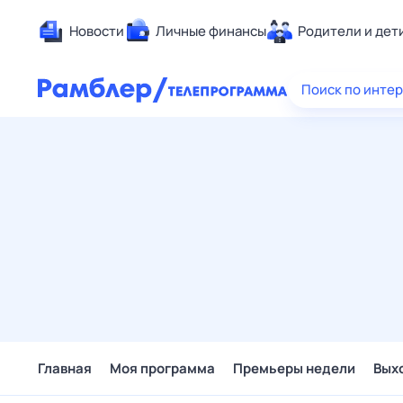
Новости
Личные финансы
Родители и дет
Здоровье
Поиск по инте
Развлечен
Дом и уют
Спорт
Карьера
Авто
Технологи
Жизненные
Сберегаем
Гороскопы
Главная
Моя программа
Премьеры недели
Вых