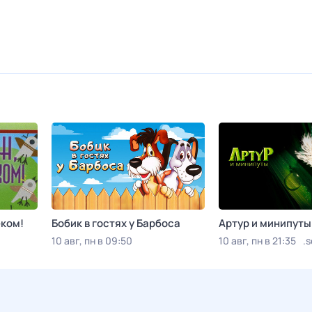
еком!
Бобик в гостях у Барбоса
Артур и минипуты
10 авг, пн в 09:50
10 авг, пн в 21:35
.s
Красная линия