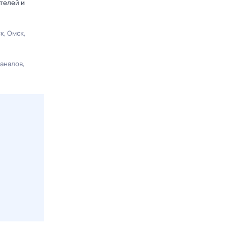
телей и
ск
Омск
каналов