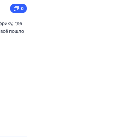
0
фрику, где
 всё пошло