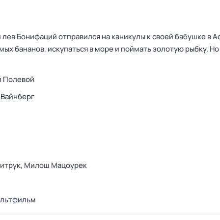
лев Бонифаций отправился на каникулы к своей бабушке в А
ых бананов, искупаться в море и поймать золотую рыбку. Но
й Полевой
 Вайнберг
итрук,
Милош Мацоурек
льтфильм