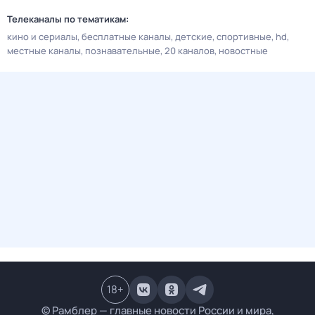
Телеканалы по тематикам:
кино и сериалы
бесплатные каналы
детские
спортивные
hd
местные каналы
познавательные
20 каналов
новостные
18
+
© Рамблер — главные новости России и мира,