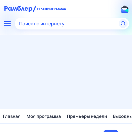
Поиск по интернету
Главная
Моя программа
Премьеры недели
Выходн