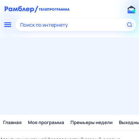
Поиск по интернету
Главная
Моя программа
Премьеры недели
Выходн