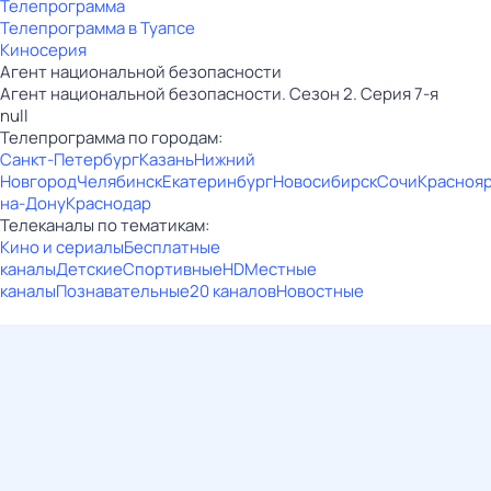
Телепрограмма
Телепрограмма в Туапсе
Киносерия
Агент национальной безопасности
Агент национальной безопасности. Сезон 2. Серия 7-я
null
Телепрограмма по городам:
Санкт-Петербург
Казань
Нижний
Новгород
Челябинск
Екатеринбург
Новосибирск
Сочи
Красноя
на-Дону
Краснодар
Телеканалы по тематикам:
Кино и сериалы
Бесплатные
каналы
Детские
Спортивные
HD
Местные
каналы
Познавательные
20 каналов
Новостные