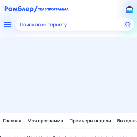
Поиск по интернету
Главная
Моя программа
Премьеры недели
Выходн