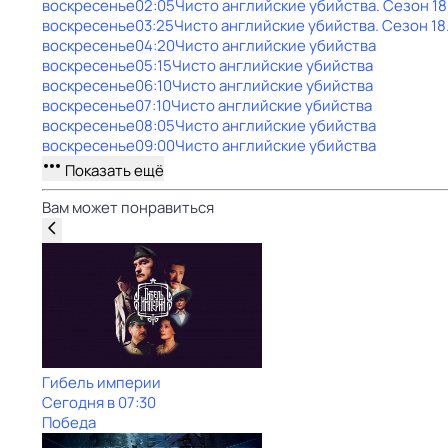
воскресенье
02:05
Чисто английские убийства
. Сезон 18
воскресенье
03:25
Чисто английские убийства
. Сезон 18
воскресенье
04:20
Чисто английские убийства
воскресенье
05:15
Чисто английские убийства
воскресенье
06:10
Чисто английские убийства
воскресенье
07:10
Чисто английские убийства
воскресенье
08:05
Чисто английские убийства
воскресенье
09:00
Чисто английские убийства
Показать ещё
Вам может понравиться
Гибель империи
Сегодня в 07:30
Победа