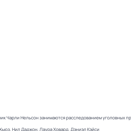
ник Чарли Нельсон занимаются расследованием уголовных п
Хьюз,
Нил Даджон,
Лаура Ховард,
Дэниэл Кэйси