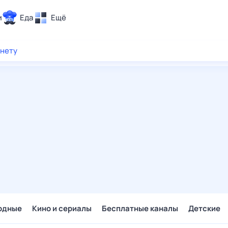
и
Еда
Ещё
Почта
рнету
ия и отдых
Поиск
Погода
ТВ-программа
и и тренды
 ситуации
 вместе
Помощь
одные
Кино и сериалы
Бесплатные каналы
Детские