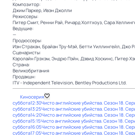
Композитор:
Джим Паркер,
Ивэн Джолли
Режиссеры:
Питер Смит,
Ренни Рай,
Ричард Холтхоуз,
Сара Хеллинг
Ведущие:
—
Продюссеры:
Иэн Страхан,
Брайан Тру-Мэй,
Бетти Уиллингейл,
Джо Р
Сценаристы:
Кэролайн Грэхэм,
Эндрю Пэйн,
Дэвид Хоскинс,
Питер Х
Страна:
Великобритания
Продакшн:
ITV - Independent Television,
Bentley Productions Ltd.
Киносерия
суббота
12:30
Чисто английские убийства
. Сезон 18
. Сер
суббота
13:25
Чисто английские убийства
. Сезон 18
. Сер
суббота
14:20
Чисто английские убийства
. Сезон 18
. Сер
суббота
15:15
Чисто английские убийства
. Сезон 18
. Сер
суббота
16:05
Чисто английские убийства
. Сезон 18
. Сер
суббота
17:05
Чисто английские убийства
. Сезон 18
. Сер