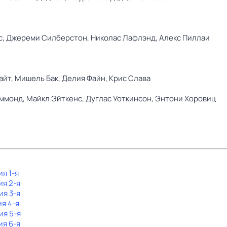
с,
Джереми Силберстон,
Николас Лафлэнд,
Алекс Пиллаи
айт,
Мишель Бак,
Делия Файн,
Крис Слава
эммонд,
Майкл Эйткенс,
Дуглас Уоткинсон,
Энтони Хоровиц
ия 1-я
ия 2-я
ия 3-я
ия 4-я
ия 5-я
ия 6-я