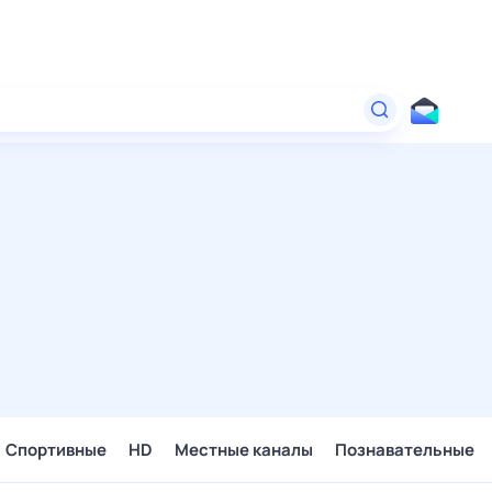
Спортивные
HD
Местные каналы
Познавательные