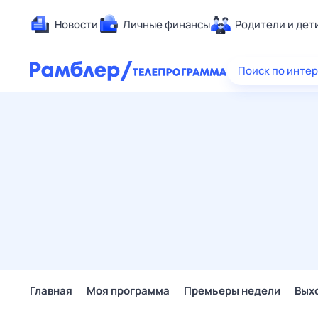
Новости
Личные финансы
Родители и дет
Здоровье
Поиск по инте
Развлечен
Дом и уют
Спорт
Карьера
Авто
Технологи
Жизненные
Сберегаем
Гороскопы
Главная
Моя программа
Премьеры недели
Вых