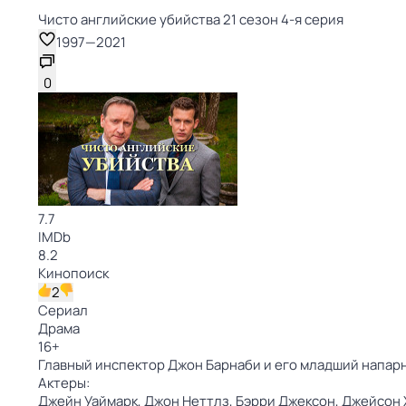
Чисто английские убийства 21 сезон 4-я серия
1997
—
2021
0
7.7
IMDb
8.2
Кинопоиск
2
Сериал
Драма
16
+
Главный инспектор Джон Барнаби и его младший напар
Актеры:
Джейн Уаймарк,
Джон Неттлз,
Бэрри Джексон,
Джейсон 