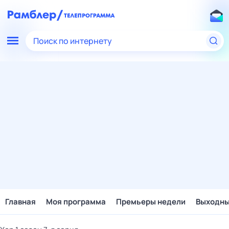
Поиск по интернету
Главная
Моя программа
Премьеры недели
Выходн