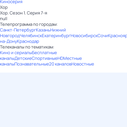
Киносерия
Хор
Хор. Сезон 1. Серия 7-я
null
Телепрограмма по городам:
Санкт-Петербург
Казань
Нижний
Новгород
Челябинск
Екатеринбург
Новосибирск
Сочи
Красноя
на-Дону
Краснодар
Телеканалы по тематикам:
Кино и сериалы
Бесплатные
каналы
Детские
Спортивные
HD
Местные
каналы
Познавательные
20 каналов
Новостные