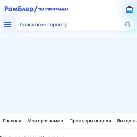
Поиск по интернету
Главная
Моя программа
Премьеры недели
Выходн