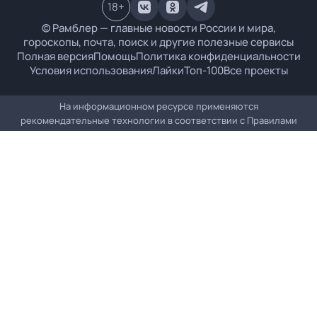
18
+
© Рамблер — главные новости России и мира,
гороскопы, почта, поиск и другие полезные сервисы
Полная версия
Помощь
Политика конфиденциальности
Условия использования
Лайки
Топ-100
Все проекты
На информационном ресурсе применяются
рекомендательные технологии в соответствии с
Правилами