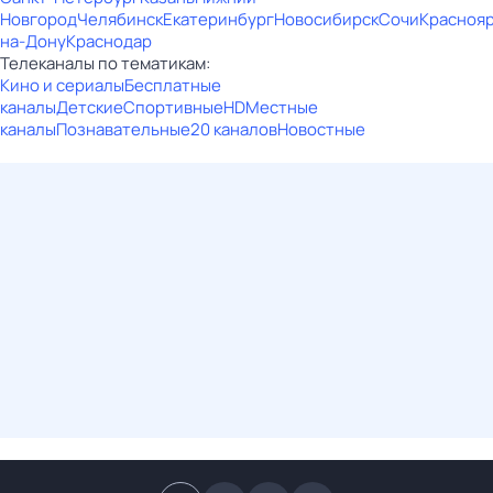
Новгород
Челябинск
Екатеринбург
Новосибирск
Сочи
Красноя
на-Дону
Краснодар
Телеканалы по тематикам:
Кино и сериалы
Бесплатные
каналы
Детские
Спортивные
HD
Местные
каналы
Познавательные
20 каналов
Новостные